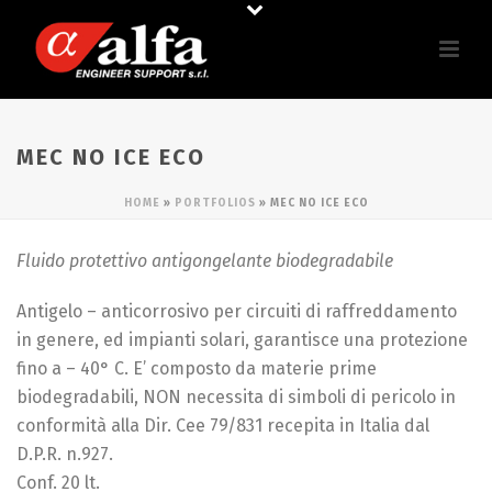
MEC NO ICE ECO
HOME
»
PORTFOLIOS
»
MEC NO ICE ECO
Fluido protettivo antigongelante biodegradabile
Antigelo – anticorrosivo per circuiti di raffreddamento
in genere, ed impianti solari, garantisce una protezione
fino a – 40° C. E’ composto da materie prime
biodegradabili, NON necessita di simboli di pericolo in
conformità alla Dir. Cee 79/831 recepita in Italia dal
D.P.R. n.927.
Conf. 20 lt.